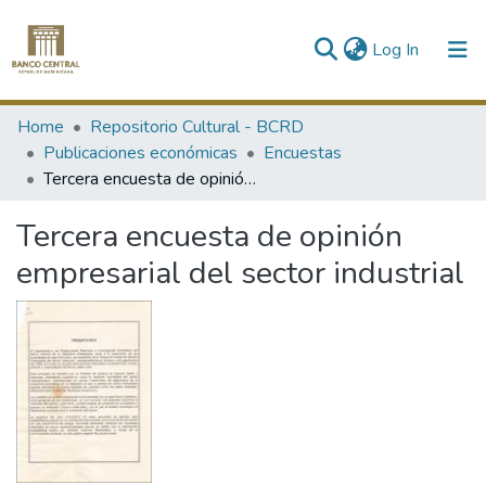
(current)
Log In
Communities & Collections
Home
Repositorio Cultural - BCRD
Publicaciones económicas
Encuestas
All of DSpace
Tercera encuesta de opinión empresarial del sector industrial
Statistics
Tercera encuesta de opinión
empresarial del sector industrial