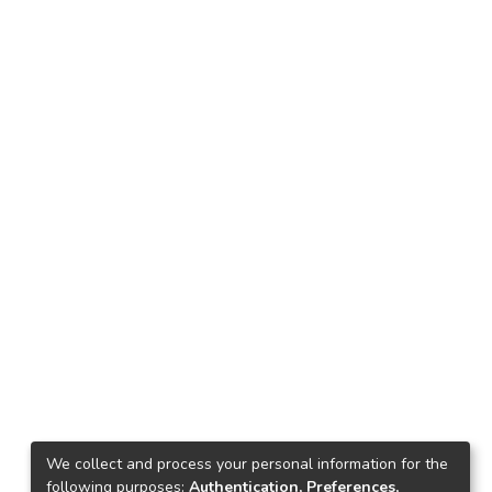
We collect and process your personal information for the
following purposes:
Authentication, Preferences,