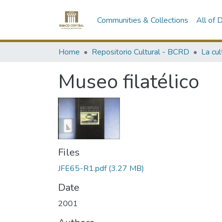
Communities & Collections
All of
Home
Repositorio Cultural - BCRD
La cu
Museo filatélico
Files
JFE65-R1.pdf
(3.27 MB)
Date
2001