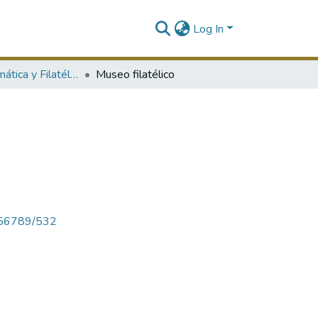
Log In
Serie Numismática y Filatélica
Museo filatélico
23456789/532