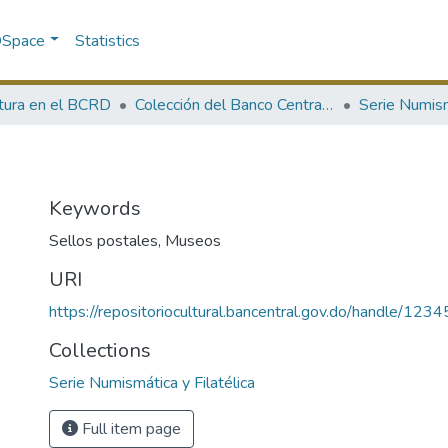
 DSpace
Statistics
ltura en el BCRD
Colección del Banco Central de la República Dominicana
Keywords
Sellos postales
,
Museos
URI
https://repositoriocultural.bancentral.gov.do/handle/1
Collections
Serie Numismática y Filatélica
Full item page