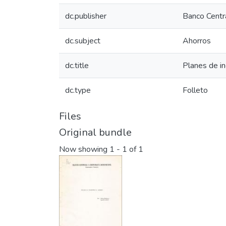
dc.publisher
Banco Centr
dc.subject
Ahorros
dc.title
Planes de in
dc.type
Folleto
Files
Original bundle
Now showing
1 - 1 of 1