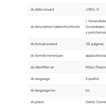
dc.date.issued
1981-5
I. Generalid
dc.description.tableofcontents
Sociedades f
y préstamos,
dc.format.extent
56 páginas
dc.format.mimetype
application/
dc.identifier.uri
https://rep
dc.language
Español
dc.language.iso
es
dc.place
Santo Domi