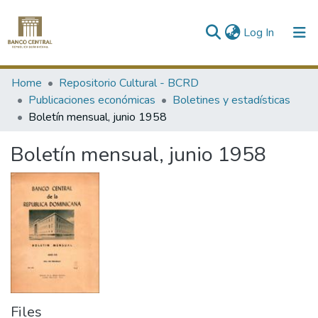
(current)
Log In
Communities & Collections
Home
Repositorio Cultural - BCRD
Publicaciones económicas
Boletines y estadísticas
All of DSpace
Boletín mensual, junio 1958
Statistics
Boletín mensual, junio 1958
Files