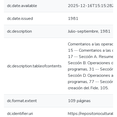
dc.date.available
2025-12-16T15:15:28Z
dc.date.issued
1981
dc.description
Julio-septiembre, 1981
Comentarios a las operacion
15 -- Comentarios a las o
17 -- Sección A. Resumen d
Sección B. Operaciones del
dc.description.tableofcontents
programas, 31 -- Sección C
Sección D. Operaciones acu
programas, 77 -- Sección E
creación del Fide, 105.
dc.format.extent
109 páginas
dc.identifier.uri
https://repositoriocultur