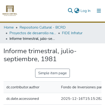
(current)
Log In
Communities & Collections
Home
Repositorio Cultural - BCRD
Proyectos de desarrollo nacional
FIDE Infratur
All of DSpace
Informe trimestral, julio-septiembre, 1981
Statistics
Informe trimestral, julio-
septiembre, 1981
Simple item page
dc.contributor.author
Fondo de Inversiones para 
dc.date.accessioned
2025-12-16T15:15:28Z