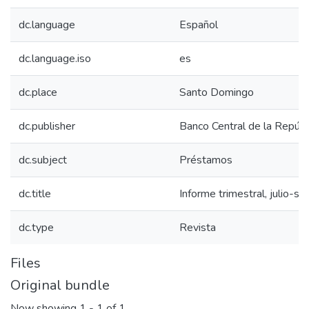
dc.language
Español
dc.language.iso
es
dc.place
Santo Domingo
dc.publisher
Banco Central de la Repúbl
dc.subject
Préstamos
dc.title
Informe trimestral, julio-
dc.type
Revista
Files
Original bundle
Now showing
1 - 1 of 1