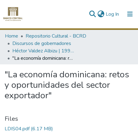
(current)
Log In
Communities & Collections
Home
Repositorio Cultural - BCRD
Discursos de gobernadores
All of DSpace
Héctor Valdez Albizu | 1994-2000 / 2004-
"La economía dominicana: retos y oportunidades del sector exportador"
Statistics
"La economía dominicana: retos
y oportunidades del sector
exportador"
Files
LDIS04.pdf
(6.17 MB)