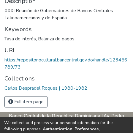
Description
XXXI Reunión de Gobernadores de Bancos Centrales
Latinoamericanos y de España
Keywords
Tasa de interés
,
Balanza de pagos
URI
https://repositoriocultural.bancentral.gov.do/handle/123456
789/73
Collections
Carlos Despradel Roques | 1980-1982
Full item page
Banco Central de la República Dominicana | Av. Pedro
We collect and process your personal information for the
Henríquez Ureña, esq. Av. Leopoldo Navarro. Antigua sede,
following purposes:
Authentication, Preferences,
tercer piso