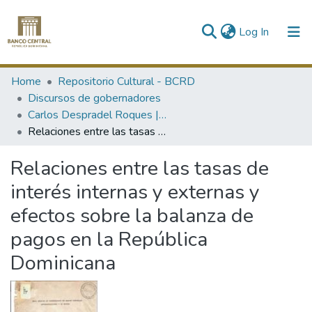
(current)
Log In
Communities & Collections
Home
Repositorio Cultural - BCRD
Discursos de gobernadores
All of DSpace
Carlos Despradel Roques | 1980-1982
Relaciones entre las tasas de interés internas y externas y efectos sobre la balanza de pagos en la República Dominicana
Statistics
Relaciones entre las tasas de
interés internas y externas y
efectos sobre la balanza de
pagos en la República
Dominicana