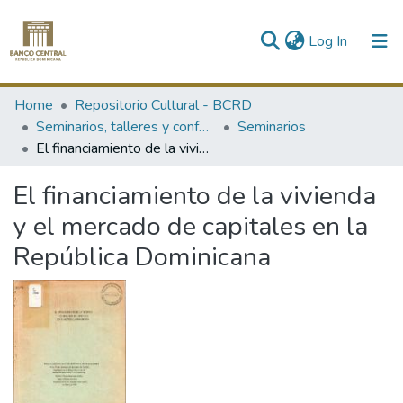
(current)
Log In
Communities & Collections
Home
Repositorio Cultural - BCRD
Seminarios, talleres y conferencias
Seminarios
All of DSpace
El financiamiento de la vivienda y el mercado de capitales en la República Dominicana
Statistics
El financiamiento de la vivienda
y el mercado de capitales en la
República Dominicana