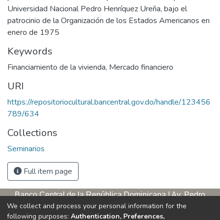
Universidad Nacional Pedro Henríquez Ureña, bajo el
patrocinio de la Organización de los Estados Americanos en
enero de 1975
Keywords
Financiamiento de la vivienda
,
Mercado financiero
URI
https://repositoriocultural.bancentral.gov.do/handle/123456
789/634
Collections
Seminarios
Full item page
Banco Central de la República Dominicana | Av. Pedro
We collect and process your personal information for the
Henríquez Ureña, esq. Av. Leopoldo Navarro. Antigua sede,
following purposes:
Authentication, Preferences,
tercer piso