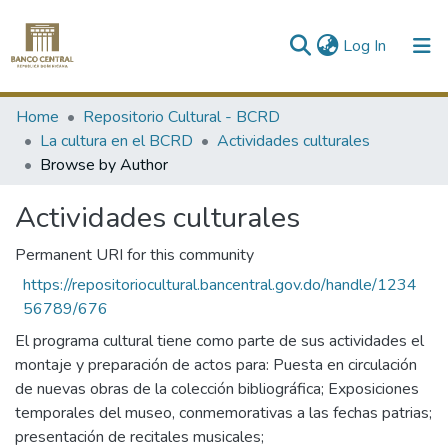
(current)
Log In
Communities & Collections
Home
Repositorio Cultural - BCRD
La cultura en el BCRD
Actividades culturales
All of DSpace
Browse by Author
Actividades culturales
Permanent URI for this community
https://repositoriocultural.bancentral.gov.do/handle/1234
56789/676
El programa cultural tiene como parte de sus actividades el
montaje y preparación de actos para: Puesta en circulación
de nuevas obras de la colección bibliográfica; Exposiciones
temporales del museo, conmemorativas a las fechas patrias;
presentación de recitales musicales;