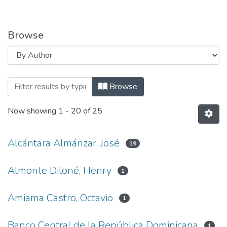
Browse
Browsing Actividades culturales by Auth
Browse
Now showing
1 - 20 of 25
Alcántara Almánzar, José
19
Almonte Diloné, Henry
1
Amiama Castro, Octavio
1
Banco Central de la República Dominicana
1