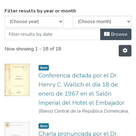
Browsing Conferencias by Issue Date
Filter results by year or month
Browse
Now showing
1 - 18 of 18
Item
Conferencia dictada por el Dr.
Henry C. Wallich el día 18 de
enero de 1967 en el Salón
Imperial del Hotel el Embajador
(
Banco Central de la República Dominicana
,
1967-1-18
)
Wallich, Henry Christopher
Item
Charla pronunciada por el Dr.