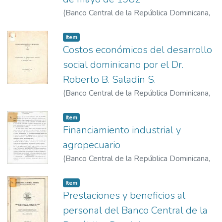
(
Banco Central de la República Dominicana
,
1982-5-5
)
Álvarez Betancourt, Opinio
Item
Costos económicos del desarrollo
social dominicano por el Dr.
Roberto B. Saladin S.
(
Banco Central de la República Dominicana
,
1982-7-3
)
Saladín Selin, Roberto
Item
Financiamiento industrial y
agropecuario
(
Banco Central de la República Dominicana
,
1983-11-11
)
Liz Castellanos, Roberto E.
Item
Prestaciones y beneficios al
personal del Banco Central de la