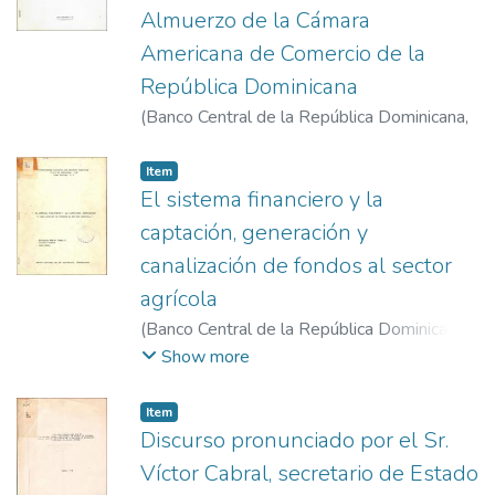
Almuerzo de la Cámara
Americana de Comercio de la
República Dominicana
(
Banco Central de la República Dominicana
,
1972-1-30
)
Fernández, Diógenes Horacio
Item
El sistema financiero y la
captación, generación y
canalización de fondos al sector
agrícola
(
Banco Central de la República Dominicana
,
1976-11-8
)
Tejada C., Francisco Alberto
;
Show more
Faniagua, Zuilda
;
Llibre, Julio C.
Item
Discurso pronunciado por el Sr.
Víctor Cabral, secretario de Estado