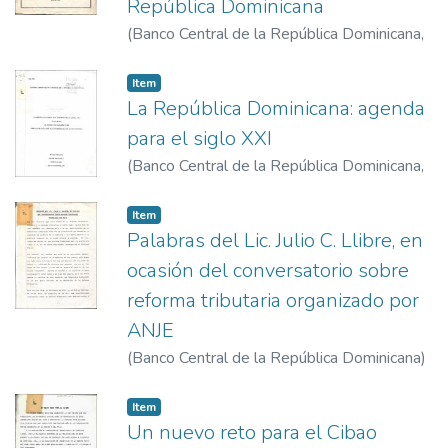
República Dominicana
(
Banco Central de la República Dominicana
,
1986-7
)
Báez, Dinorah
Item
La República Dominicana: agenda
para el siglo XXI
(
Banco Central de la República Dominicana
,
2000-1-12
)
Saladín Selin, Roberto
Item
Palabras del Lic. Julio C. Llibre, en
ocasión del conversatorio sobre
reforma tributaria organizado por
ANJE
(
Banco Central de la República Dominicana
)
Llibre, Julio C.
Item
Un nuevo reto para el Cibao