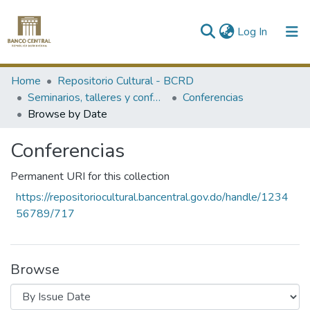
(current)
Log In
Communities & Collections
Home
Repositorio Cultural - BCRD
Seminarios, talleres y conferencias
Conferencias
All of DSpace
Browse by Date
Conferencias
Permanent URI for this collection
https://repositoriocultural.bancentral.gov.do/handle/1234
56789/717
Browse