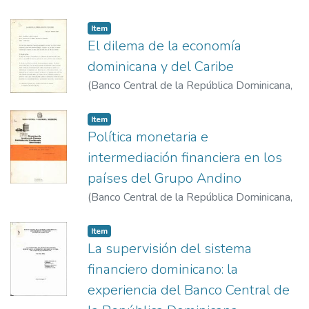
1980-1-23
)
Rainieri Marranzini, Fernando
Item
El dilema de la economía
dominicana y del Caribe
(
Banco Central de la República Dominicana
,
1981-10-9
)
Vega, Bernardo
Item
Política monetaria e
intermediación financiera en los
países del Grupo Andino
(
Banco Central de la República Dominicana
,
1981-11-1
)
Camberos B., Antonio
Item
La supervisión del sistema
financiero dominicano: la
experiencia del Banco Central de