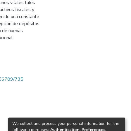
ones vitales tales
ctivos fiscales y
enido una constante
cepción de depósitos
o de nuevas
acional.
23456789/735
We collect and process your personal information for the
following purposes:
Authentication, Preferences,