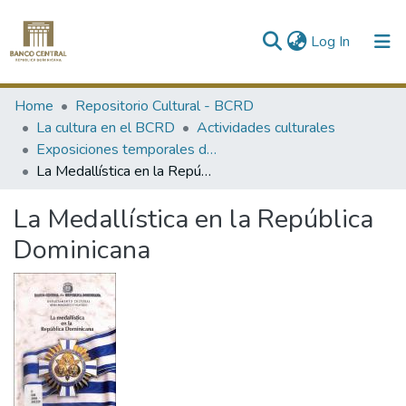
(current)
Log In
Communities & Collections
Home
Repositorio Cultural - BCRD
La cultura en el BCRD
Actividades culturales
All of DSpace
Exposiciones temporales del Museo
La Medallística en la República Dominicana
Statistics
La Medallística en la República
Dominicana